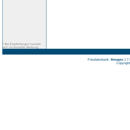
* Bei Empfehlungen handelt
sich um bezahlte Werbung.
Fotodatenbank:
4images
1.7
Copyright