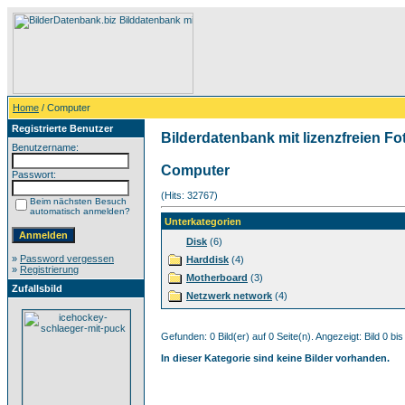
Home
/ Computer
Registrierte Benutzer
Bilderdatenbank mit lizenzfreien Fo
Benutzername:
Computer
Passwort:
(Hits: 32767)
Beim nächsten Besuch
automatisch anmelden?
Unterkategorien
Disk
(6)
»
Password vergessen
Harddisk
(4)
»
Registrierung
Motherboard
(3)
Zufallsbild
Netzwerk network
(4)
Gefunden: 0 Bild(er) auf 0 Seite(n). Angezeigt: Bild 0 bis
In dieser Kategorie sind keine Bilder vorhanden.