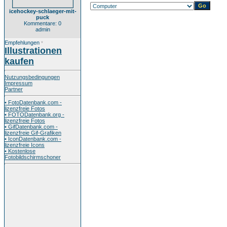
icehockey-schlaeger-mit-
puck
Kommentare: 0
admin
Empfehlungen
*
Illustrationen
kaufen
Nutzungsbedingungen
Impressum
Partner
• FotoDatenbank.com -
lizenzfreie Fotos
• FOTODatenbank.org -
lizenzfreie Fotos
• GifDatenbank.com -
lizenzfreie Gif-Grafiken
• IconDatenbank.com -
lizenzfreie Icons
• Kostenlose
Fotobildschirmschoner