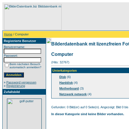
Home
/ Computer
Registrierte Benutzer
Bilderdatenbank mit lizenzfreien Fo
Benutzername:
Computer
Passwort:
(Hits: 32767)
Beim nächsten Besuch
automatisch anmelden?
Unterkategorien
Disk
(6)
»
Password vergessen
Harddisk
(4)
»
Registrierung
Motherboard
(3)
Zufallsbild
Netzwerk network
(4)
Gefunden: 0 Bild(er) auf 0 Seite(n). Angezeigt: Bild 0 bis
In dieser Kategorie sind keine Bilder vorhanden.