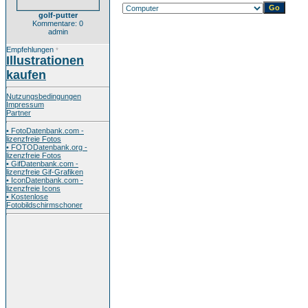
golf-putter
Kommentare: 0
admin
Empfehlungen
*
Illustrationen
kaufen
Nutzungsbedingungen
Impressum
Partner
• FotoDatenbank.com -
lizenzfreie Fotos
• FOTODatenbank.org -
lizenzfreie Fotos
• GifDatenbank.com -
lizenzfreie Gif-Grafiken
• IconDatenbank.com -
lizenzfreie Icons
• Kostenlose
Fotobildschirmschoner