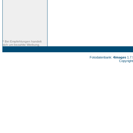
* Bei Empfehlungen handelt
sich um bezahlte Werbung.
Fotodatenbank:
4images
1.7
Copyright