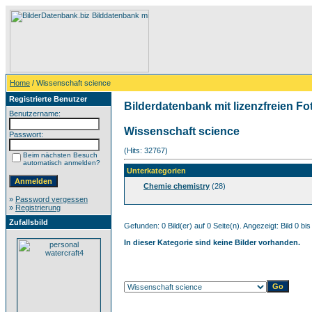
Home
/ Wissenschaft science
Registrierte Benutzer
Bilderdatenbank mit lizenzfreien Fo
Benutzername:
Wissenschaft science
Passwort:
(Hits: 32767)
Beim nächsten Besuch
automatisch anmelden?
Unterkategorien
Chemie chemistry
(28)
»
Password vergessen
»
Registrierung
Zufallsbild
Gefunden: 0 Bild(er) auf 0 Seite(n). Angezeigt: Bild 0 bis
In dieser Kategorie sind keine Bilder vorhanden.