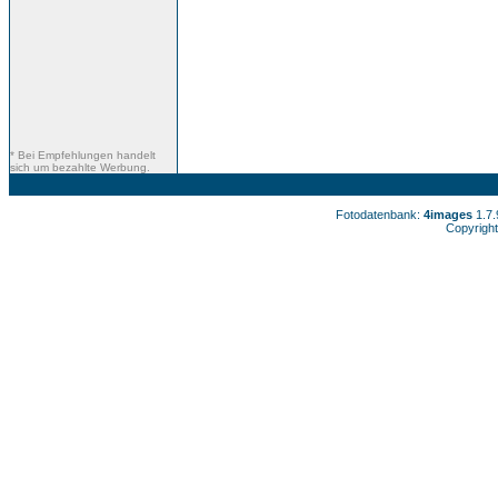
* Bei Empfehlungen handelt
sich um bezahlte Werbung.
Fotodatenbank:
4images
1.7
Copyright