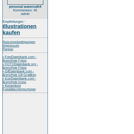
personal watercraft4
Kommentare: 40
admin
Empfehlungen
*
Illustrationen
kaufen
Nutzungsbedingungen
Impressum
Partner
• FotoDatenbank.com -
lizenzfreie Fotos
• FOTODatenbank.org -
lizenzfreie Fotos
• GifDatenbank.com -
lizenzfreie Gif-Grafiken
• IconDatenbank.com -
lizenzfreie Icons
• Kostenlose
Fotobildschirmschoner