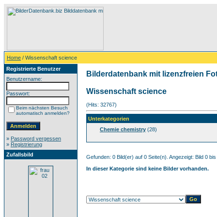
Home
/ Wissenschaft science
Registrierte Benutzer
Bilderdatenbank mit lizenzfreien Fo
Benutzername:
Wissenschaft science
Passwort:
(Hits: 32767)
Beim nächsten Besuch
automatisch anmelden?
Unterkategorien
Chemie chemistry
(28)
»
Password vergessen
»
Registrierung
Zufallsbild
Gefunden: 0 Bild(er) auf 0 Seite(n). Angezeigt: Bild 0 bis
In dieser Kategorie sind keine Bilder vorhanden.