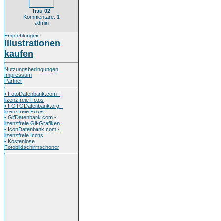
frau 02
Kommentare: 1
admin
Empfehlungen
*
Illustrationen
kaufen
Nutzungsbedingungen
Impressum
Partner
• FotoDatenbank.com -
lizenzfreie Fotos
• FOTODatenbank.org -
lizenzfreie Fotos
• GifDatenbank.com -
lizenzfreie Gif-Grafiken
• IconDatenbank.com -
lizenzfreie Icons
• Kostenlose
Fotobildschirmschoner