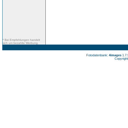
* Bei Empfehlungen handelt
sich um bezahlte Werbung.
Fotodatenbank:
4images
1.7
Copyright