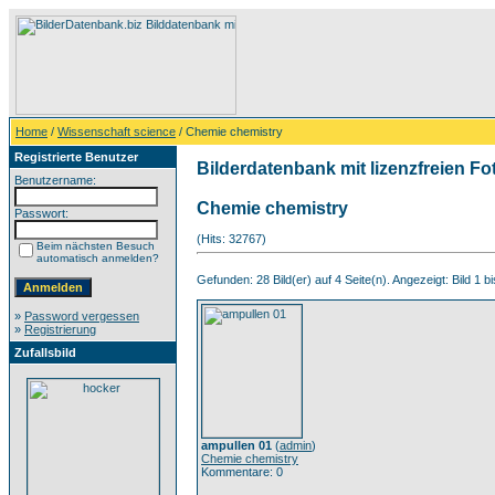
Home
/
Wissenschaft science
/ Chemie chemistry
Registrierte Benutzer
Bilderdatenbank mit lizenzfreien Fo
Benutzername:
Chemie chemistry
Passwort:
(Hits: 32767)
Beim nächsten Besuch
automatisch anmelden?
Gefunden: 28 Bild(er) auf 4 Seite(n). Angezeigt: Bild 1 bi
»
Password vergessen
»
Registrierung
Zufallsbild
ampullen 01
(
admin
)
Chemie chemistry
Kommentare: 0