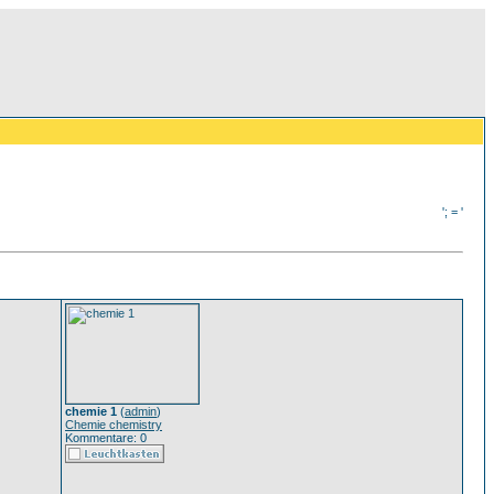
'; = '
chemie 1
(
admin
)
Chemie chemistry
Kommentare: 0