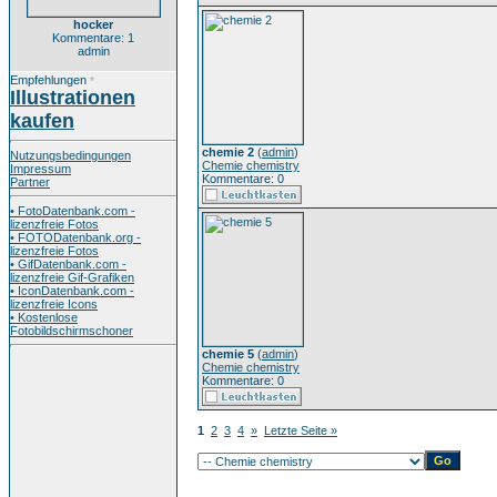
hocker
Kommentare: 1
admin
Empfehlungen
*
Illustrationen
kaufen
chemie 2
(
admin
)
Nutzungsbedingungen
Chemie chemistry
Impressum
Kommentare: 0
Partner
• FotoDatenbank.com -
lizenzfreie Fotos
• FOTODatenbank.org -
lizenzfreie Fotos
• GifDatenbank.com -
lizenzfreie Gif-Grafiken
• IconDatenbank.com -
lizenzfreie Icons
• Kostenlose
Fotobildschirmschoner
chemie 5
(
admin
)
Chemie chemistry
Kommentare: 0
1
2
3
4
»
Letzte Seite »