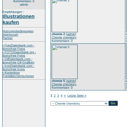
Kommentare: 0
admin
Empfehlungen
*
Illustrationen
kaufen
Nutzungsbedingungen
chemie 2
(
admin
)
Impressum
Chemie chemistry
Partner
Kommentare: 0
• FotoDatenbank.com -
lizenzfreie Fotos
• FOTODatenbank.org -
lizenzfreie Fotos
• GifDatenbank.com -
lizenzfreie Gif-Grafiken
• IconDatenbank.com -
lizenzfreie Icons
• Kostenlose
Fotobildschirmschoner
chemie 5
(
admin
)
Chemie chemistry
Kommentare: 0
1
2
3
4
»
Letzte Seite »