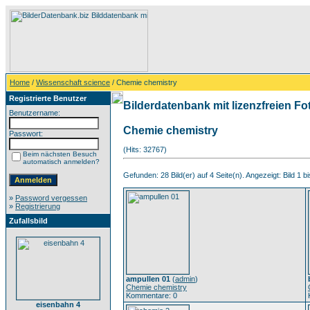
Home
/
Wissenschaft science
/ Chemie chemistry
Registrierte Benutzer
Bilderdatenbank mit lizenzfreien Fo
Benutzername:
Chemie chemistry
Passwort:
(Hits: 32767)
Beim nächsten Besuch
automatisch anmelden?
Gefunden: 28 Bild(er) auf 4 Seite(n). Angezeigt: Bild 1 bi
»
Password vergessen
»
Registrierung
Zufallsbild
ampullen 01
(
admin
)
Chemie chemistry
Kommentare: 0
eisenbahn 4