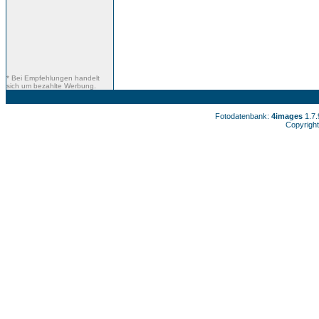
* Bei Empfehlungen handelt
sich um bezahlte Werbung.
Fotodatenbank:
4images
1.7
Copyright