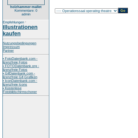
holzhammer-mallet
Kommentare: 0
admin
Empfehlungen
*
Illustrationen
kaufen
Nutzungsbedingungen
Impressum
Partner
• FotoDatenbank.com -
lizenzfreie Fotos
• FOTODatenbank.org -
lizenzfreie Fotos
• GifDatenbank.com -
lizenzfreie Gif-Grafiken
• IconDatenbank.com -
lizenzfreie Icons
• Kostenlose
Fotobildschirmschoner