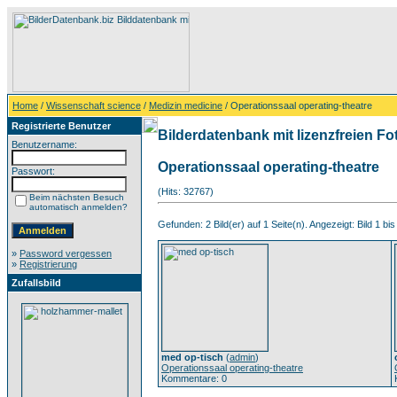
Home
/
Wissenschaft science
/
Medizin medicine
/ Operationssaal operating-theatre
Registrierte Benutzer
Bilderdatenbank mit lizenzfreien Fo
Benutzername:
Operationssaal operating-theatre
Passwort:
(Hits: 32767)
Beim nächsten Besuch
automatisch anmelden?
Gefunden: 2 Bild(er) auf 1 Seite(n). Angezeigt: Bild 1 bis
»
Password vergessen
»
Registrierung
Zufallsbild
med op-tisch
(
admin
)
Operationssaal operating-theatre
Kommentare: 0