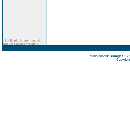
* Bei Empfehlungen handelt
sich um bezahlte Werbung.
Fotodatenbank:
4images
1.7
Copyright