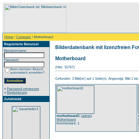
Home
/
Computer
/ Motherboard
Registrierte Benutzer
Bilderdatenbank mit lizenzfreien Fo
Benutzername:
Motherboard
Passwort:
(Hits: 32767)
Beim nächsten Besuch
automatisch anmelden?
Gefunden: 3 Bild(er) auf 1 Seite(n). Angezeigt: Bild 1 bis
»
Password vergessen
»
Registrierung
Zufallsbild
motherboard1
(
admin
)
Motherboard
Kommentare: 1