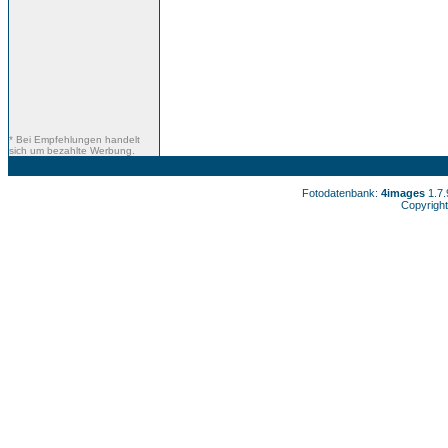
* Bei Empfehlungen handelt
sich um bezahlte Werbung.
Fotodatenbank:
4images
1.7
Copyright