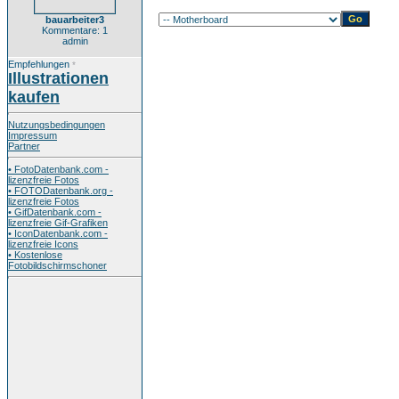
bauarbeiter3
Kommentare: 1
admin
Empfehlungen
*
Illustrationen
kaufen
Nutzungsbedingungen
Impressum
Partner
• FotoDatenbank.com -
lizenzfreie Fotos
• FOTODatenbank.org -
lizenzfreie Fotos
• GifDatenbank.com -
lizenzfreie Gif-Grafiken
• IconDatenbank.com -
lizenzfreie Icons
• Kostenlose
Fotobildschirmschoner