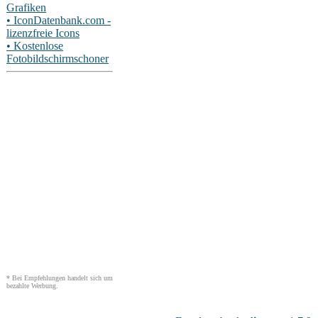
Grafiken
• IconDatenbank.com -
lizenzfreie Icons
• Kostenlose
Fotobildschirmschoner
* Bei Empfehlungen handelt sich um
bezahlte Werbung.