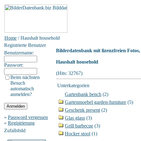
Home
/ Haushalt household
Registrierte Benutzer
Bilderdatenbank mit lizenzfreien Fotos
Benutzername:
Haushalt household
Passwort:
(Hits: 32767)
Beim nächsten
Besuch
Unterkategorien
automatisch
anmelden?
Gartenbank bench
(2)
Gartenmoebel garden-furniture
(5)
Geschenk present
(2)
»
Password vergessen
Glas glass
(3)
»
Registrierung
Grill barbecue
(3)
Zufallsbild
Hocker stool
(1)