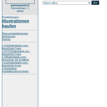
gartenganitur2
Kommentare: 1
admin
Empfehlungen
*
Illustrationen
kaufen
Nutzungsbedingungen
Impressum
Partner
• FotoDatenbank.com -
lizenzfreie Fotos
• FOTODatenbank.org -
lizenzfreie Fotos
• GifDatenbank.com -
lizenzfreie Gif-Grafiken
• IconDatenbank.com -
lizenzfreie Icons
• Kostenlose
Fotobildschirmschoner