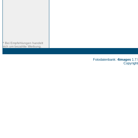
* Bei Empfehlungen handelt
sich um bezahlte Werbung.
Fotodatenbank:
4images
1.7
Copyright