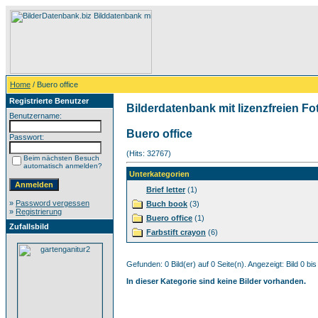
Home
/ Buero office
Registrierte Benutzer
Bilderdatenbank mit lizenzfreien Fo
Benutzername:
Buero office
Passwort:
(Hits: 32767)
Beim nächsten Besuch
automatisch anmelden?
Unterkategorien
Brief letter
(1)
»
Password vergessen
Buch book
(3)
»
Registrierung
Buero office
(1)
Zufallsbild
Farbstift crayon
(6)
Gefunden: 0 Bild(er) auf 0 Seite(n). Angezeigt: Bild 0 bis
In dieser Kategorie sind keine Bilder vorhanden.