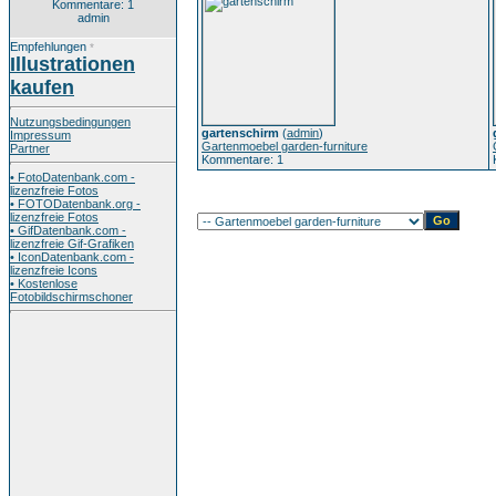
Kommentare: 1
admin
Empfehlungen
*
Illustrationen
kaufen
Nutzungsbedingungen
gartenschirm
(
admin
)
Impressum
Gartenmoebel garden-furniture
Partner
Kommentare: 1
• FotoDatenbank.com -
lizenzfreie Fotos
• FOTODatenbank.org -
lizenzfreie Fotos
• GifDatenbank.com -
lizenzfreie Gif-Grafiken
• IconDatenbank.com -
lizenzfreie Icons
• Kostenlose
Fotobildschirmschoner