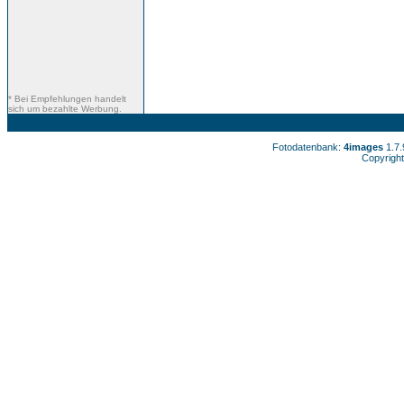
* Bei Empfehlungen handelt
sich um bezahlte Werbung.
Fotodatenbank:
4images
1.7
Copyright