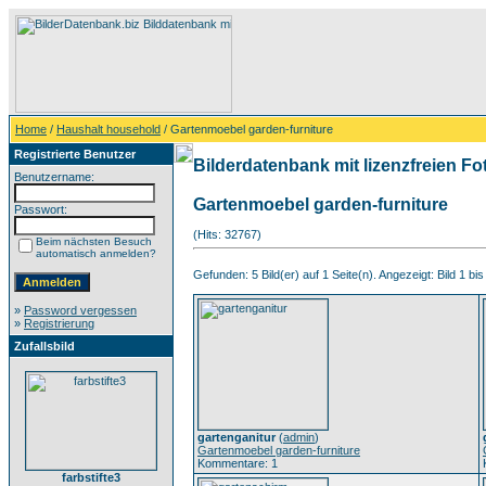
Home
/
Haushalt household
/ Gartenmoebel garden-furniture
Registrierte Benutzer
Bilderdatenbank mit lizenzfreien Fo
Benutzername:
Gartenmoebel garden-furniture
Passwort:
(Hits: 32767)
Beim nächsten Besuch
automatisch anmelden?
Gefunden: 5 Bild(er) auf 1 Seite(n). Angezeigt: Bild 1 bis
»
Password vergessen
»
Registrierung
Zufallsbild
gartenganitur
(
admin
)
Gartenmoebel garden-furniture
Kommentare: 1
farbstifte3