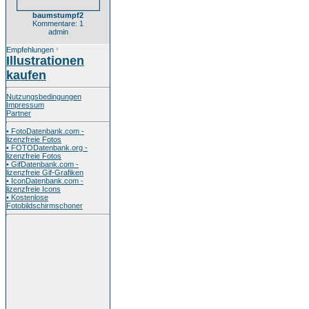
baumstumpf2
Kommentare: 1
admin
Empfehlungen
*
Illustrationen
kaufen
Nutzungsbedingungen
Impressum
Partner
• FotoDatenbank.com -
lizenzfreie Fotos
• FOTODatenbank.org -
lizenzfreie Fotos
• GifDatenbank.com -
lizenzfreie Gif-Grafiken
• IconDatenbank.com -
lizenzfreie Icons
• Kostenlose
Fotobildschirmschoner