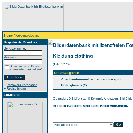
Home
/ Kleidung clothing
Registrierte Benutzer
Bilderdatenbank mit lizenzfreien Fo
Benutzername:
Kleidung clothing
Passwort:
(Hits: 32767)
Beim nächsten Besuch
automatisch anmelden?
Unterkategorien
Absolventenmuetze graduation-cap
(2)
»
Password vergessen
Brille glasses
(2)
»
Registrierung
Zufallsbild
Gefunden: 0 Bild(er) auf 0 Seite(n). Angezeigt: Bild 0 bis
In dieser Kategorie sind keine Bilder vorhanden.