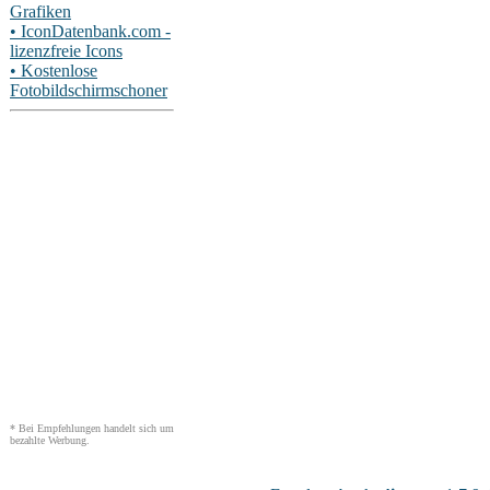
Grafiken
• IconDatenbank.com -
lizenzfreie Icons
• Kostenlose
Fotobildschirmschoner
* Bei Empfehlungen handelt sich um
bezahlte Werbung.