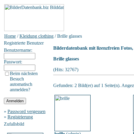
Home
/
Kleidung clothing
/ Brille glasses
Registrierte Benutzer
Bilderdatenbank mit lizenzfreien Fotos
Benutzername:
Brille glasses
Passwort:
(Hits: 32767)
Beim nächsten
Besuch
automatisch
Gefunden: 2 Bild(er) auf 1 Seite(n). Angeze
anmelden?
»
Password vergessen
»
Registrierung
Zufallsbild
brille
(
admin
)