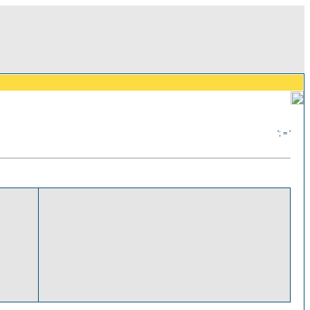
'; = '