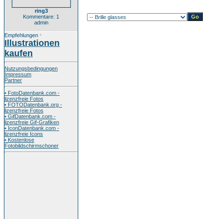
ring3
Kommentare: 1
admin
Empfehlungen
*
Illustrationen
kaufen
Nutzungsbedingungen
Impressum
Partner
• FotoDatenbank.com -
lizenzfreie Fotos
• FOTODatenbank.org -
lizenzfreie Fotos
• GifDatenbank.com -
lizenzfreie Gif-Grafiken
• IconDatenbank.com -
lizenzfreie Icons
• Kostenlose
Fotobildschirmschoner