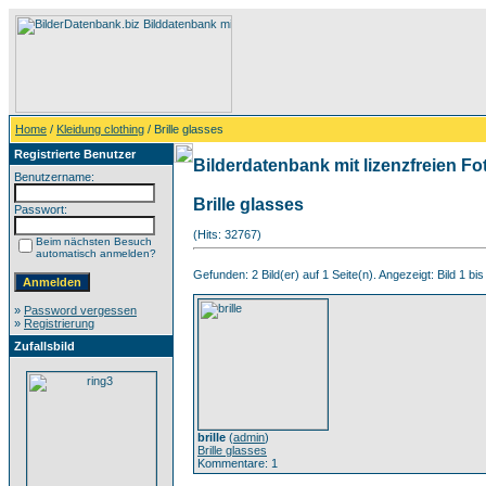
Home
/
Kleidung clothing
/ Brille glasses
Registrierte Benutzer
Bilderdatenbank mit lizenzfreien Fo
Benutzername:
Brille glasses
Passwort:
(Hits: 32767)
Beim nächsten Besuch
automatisch anmelden?
Gefunden: 2 Bild(er) auf 1 Seite(n). Angezeigt: Bild 1 bis
»
Password vergessen
»
Registrierung
Zufallsbild
brille
(
admin
)
Brille glasses
Kommentare: 1