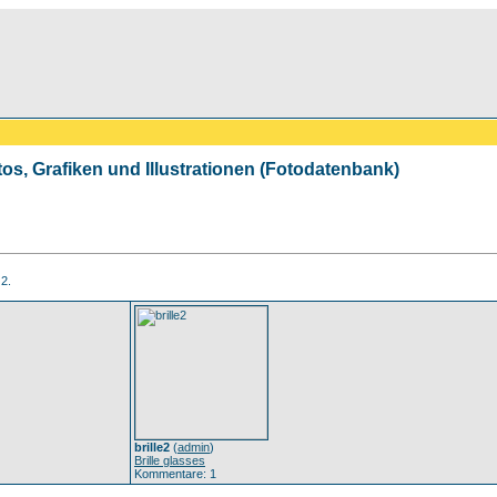
tos, Grafiken und Illustrationen (Fotodatenbank)
 2.
brille2
(
admin
)
Brille glasses
Kommentare: 1