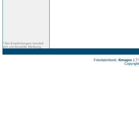
* Bei Empfehlungen handelt
sich um bezahlte Werbung.
Fotodatenbank:
4images
1.7
Copyright