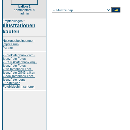
ballon 1
Kommentare: 0
admin
Empfehlungen
*
Illustrationen
kaufen
Nutzungsbedingungen
Impressum
Partner
• FotoDatenbank.com -
lizenzfreie Fotos
• FOTODatenbank.org -
lizenzfreie Fotos
• GifDatenbank.com -
lizenzfreie Gif-Grafiken
• IconDatenbank.com -
lizenzfreie Icons
• Kostenlose
Fotobildschirmschoner