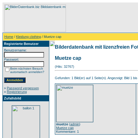
Home
/
Kleidung clothing
/ Muetze cap
Registrierte Benutzer
Bilderdatenbank mit lizenzfreien Fo
Benutzername:
Muetze cap
Passwort:
(Hits: 32767)
Beim nächsten Besuch
automatisch anmelden?
Gefunden: 1 Bild(er) auf 1 Seite(n). Angezeigt: Bild 1 bis
»
Password vergessen
»
Registrierung
Zufallsbild
muetze
(
admin
)
Muetze cap
Kommentare: 1