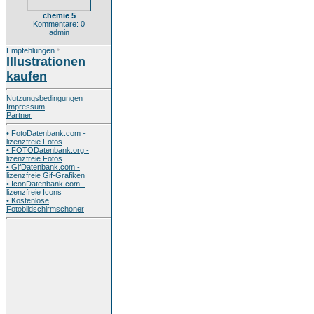
chemie 5
Kommentare: 0
admin
Empfehlungen
*
Illustrationen
kaufen
Nutzungsbedingungen
Impressum
Partner
• FotoDatenbank.com -
lizenzfreie Fotos
• FOTODatenbank.org -
lizenzfreie Fotos
• GifDatenbank.com -
lizenzfreie Gif-Grafiken
• IconDatenbank.com -
lizenzfreie Icons
• Kostenlose
Fotobildschirmschoner