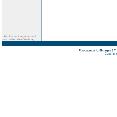
* Bei Empfehlungen handelt
sich um bezahlte Werbung.
Fotodatenbank:
4images
1.7
Copyright