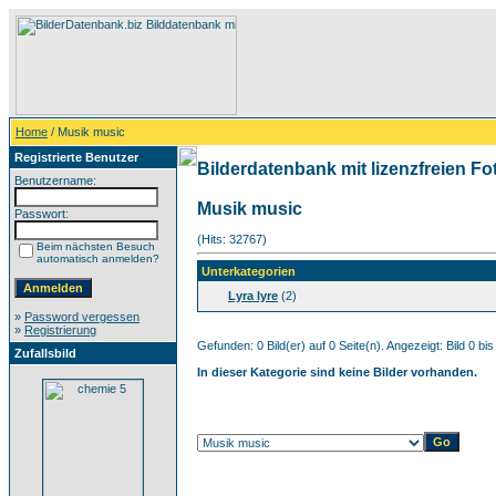
Home
/ Musik music
Registrierte Benutzer
Bilderdatenbank mit lizenzfreien Fo
Benutzername:
Musik music
Passwort:
(Hits: 32767)
Beim nächsten Besuch
automatisch anmelden?
Unterkategorien
Lyra lyre
(2)
»
Password vergessen
»
Registrierung
Gefunden: 0 Bild(er) auf 0 Seite(n). Angezeigt: Bild 0 bis
Zufallsbild
In dieser Kategorie sind keine Bilder vorhanden.