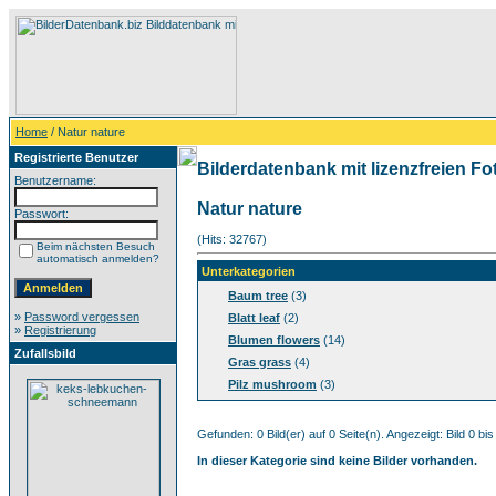
Home
/ Natur nature
Registrierte Benutzer
Bilderdatenbank mit lizenzfreien Fo
Benutzername:
Natur nature
Passwort:
(Hits: 32767)
Beim nächsten Besuch
automatisch anmelden?
Unterkategorien
Baum tree
(3)
»
Password vergessen
Blatt leaf
(2)
»
Registrierung
Blumen flowers
(14)
Zufallsbild
Gras grass
(4)
Pilz mushroom
(3)
Gefunden: 0 Bild(er) auf 0 Seite(n). Angezeigt: Bild 0 bis
In dieser Kategorie sind keine Bilder vorhanden.