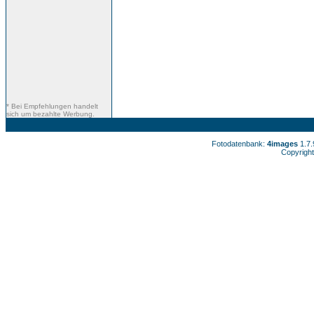
* Bei Empfehlungen handelt
sich um bezahlte Werbung.
Fotodatenbank:
4images
1.7
Copyright