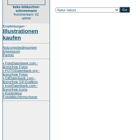
keks-lebkuchen-
schneemann
Kommentare: 62
admin
Empfehlungen
*
Illustrationen
kaufen
Nutzungsbedingungen
Impressum
Partner
• FotoDatenbank.com -
lizenzfreie Fotos
• FOTODatenbank.org -
lizenzfreie Fotos
• GifDatenbank.com -
lizenzfreie Gif-Grafiken
• IconDatenbank.com -
lizenzfreie Icons
• Kostenlose
Fotobildschirmschoner