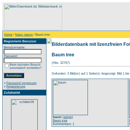
Home
/
Natur nature
/ Baum tree
Registrierte Benutzer
Bilderdatenbank mit lizenzfreien Fo
Benutzername:
Baum tree
Passwort:
(Hits: 32767)
Beim nächsten Besuch
automatisch anmelden?
Gefunden: 3 Bild(er) auf 1 Seite(n). Angezeigt: Bild 1 bis
»
Password vergessen
»
Registrierung
Zufallsbild
baum
(
admin
)
Baum tree
Kommentare: 1