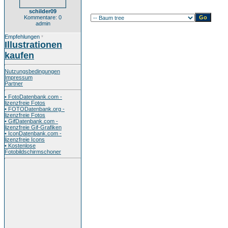
schilder09
Kommentare: 0
admin
Empfehlungen
*
Illustrationen
kaufen
Nutzungsbedingungen
Impressum
Partner
• FotoDatenbank.com -
lizenzfreie Fotos
• FOTODatenbank.org -
lizenzfreie Fotos
• GifDatenbank.com -
lizenzfreie Gif-Grafiken
• IconDatenbank.com -
lizenzfreie Icons
• Kostenlose
Fotobildschirmschoner