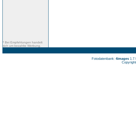
* Bei Empfehlungen handelt
sich um bezahlte Werbung.
Fotodatenbank:
4images
1.7
Copyright