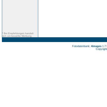
* Bei Empfehlungen handelt
sich um bezahlte Werbung.
Fotodatenbank:
4images
1.7
Copyright