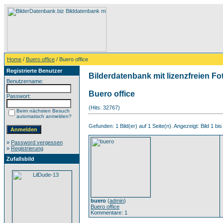
Home
/
Buero office
/ Buero office
Registrierte Benutzer
Bilderdatenbank mit lizenzfreien Fo
Benutzername:
Buero office
Passwort:
(Hits: 32767)
Beim nächsten Besuch
automatisch anmelden?
Gefunden: 1 Bild(er) auf 1 Seite(n). Angezeigt: Bild 1 bis
»
Password vergessen
»
Registrierung
Zufallsbild
buero
(
admin
)
Buero office
Kommentare: 1