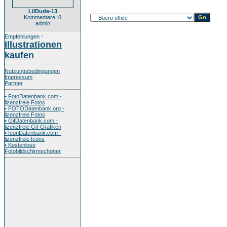
LilDude-13
Kommentare: 0
admin
Empfehlungen
*
Illustrationen
kaufen
Nutzungsbedingungen
Impressum
Partner
• FotoDatenbank.com -
lizenzfreie Fotos
• FOTODatenbank.org -
lizenzfreie Fotos
• GifDatenbank.com -
lizenzfreie Gif-Grafiken
• IconDatenbank.com -
lizenzfreie Icons
• Kostenlose
Fotobildschirmschoner