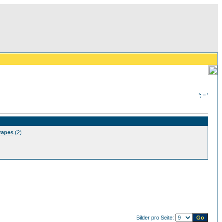
'; = '
rapes
(2)
Bilder pro Seite: