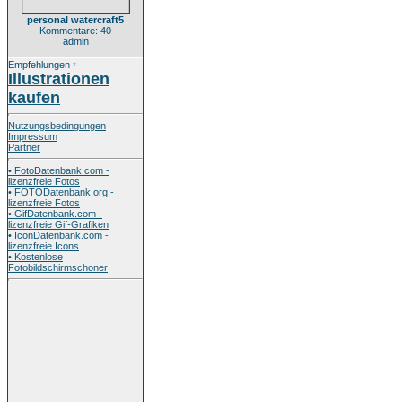
personal watercraft5
Kommentare: 40
admin
Empfehlungen
*
Illustrationen
kaufen
Nutzungsbedingungen
Impressum
Partner
• FotoDatenbank.com -
lizenzfreie Fotos
• FOTODatenbank.org -
lizenzfreie Fotos
• GifDatenbank.com -
lizenzfreie Gif-Grafiken
• IconDatenbank.com -
lizenzfreie Icons
• Kostenlose
Fotobildschirmschoner