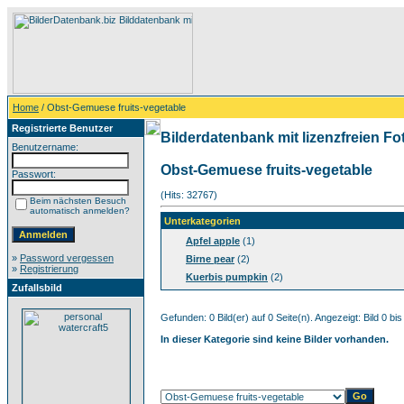
Home
/ Obst-Gemuese fruits-vegetable
Registrierte Benutzer
Bilderdatenbank mit lizenzfreien Fo
Benutzername:
Obst-Gemuese fruits-vegetable
Passwort:
(Hits: 32767)
Beim nächsten Besuch
automatisch anmelden?
Unterkategorien
Apfel apple
(1)
»
Password vergessen
Birne pear
(2)
»
Registrierung
Kuerbis pumpkin
(2)
Zufallsbild
Gefunden: 0 Bild(er) auf 0 Seite(n). Angezeigt: Bild 0 bis
In dieser Kategorie sind keine Bilder vorhanden.