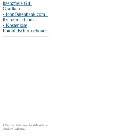
lizenzfreie Gif-
Grafiken
• IconDatenbank.com -
lizenzfreie Icons
• Kostenlose
Fotobildschirmschoner
* Bei Empfehlungen handelt sich um
bezahlte Werbung.