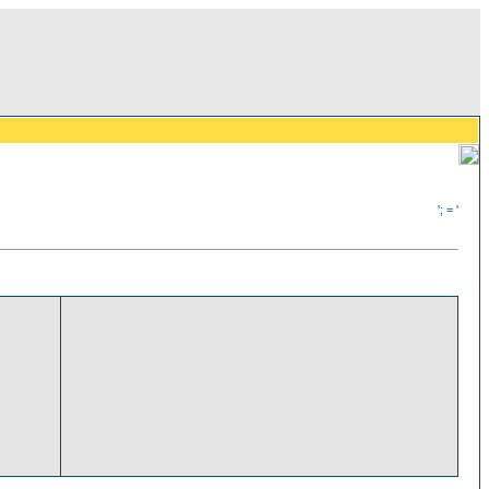
'; = '