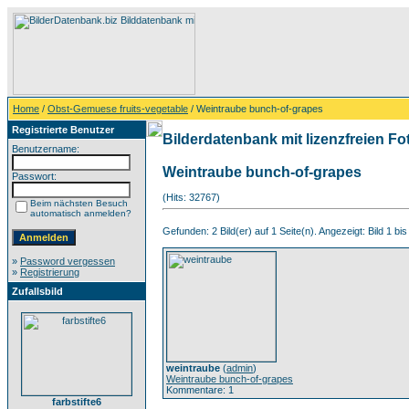
Home
/
Obst-Gemuese fruits-vegetable
/ Weintraube bunch-of-grapes
Registrierte Benutzer
Bilderdatenbank mit lizenzfreien Fo
Benutzername:
Weintraube bunch-of-grapes
Passwort:
(Hits: 32767)
Beim nächsten Besuch
automatisch anmelden?
Gefunden: 2 Bild(er) auf 1 Seite(n). Angezeigt: Bild 1 bis
»
Password vergessen
»
Registrierung
Zufallsbild
weintraube
(
admin
)
Weintraube bunch-of-grapes
Kommentare: 1
farbstifte6