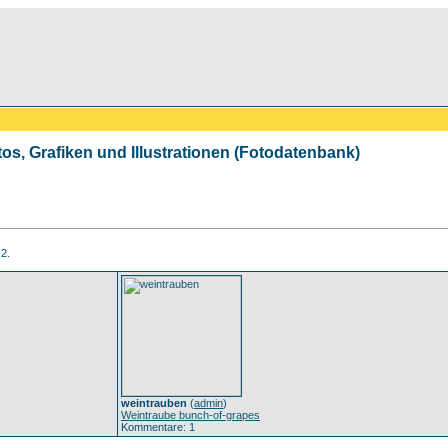
tos, Grafiken und Illustrationen (Fotodatenbank)
 2.
weintrauben
(
admin
)
Weintraube bunch-of-grapes
Kommentare: 1