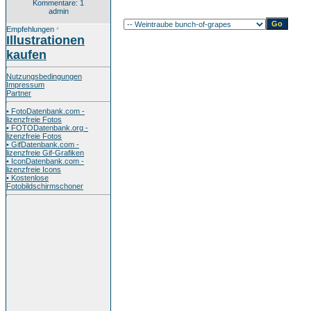
Kommentare: 1
admin
Empfehlungen
*
Illustrationen
kaufen
Nutzungsbedingungen
Impressum
Partner
• FotoDatenbank.com -
lizenzfreie Fotos
• FOTODatenbank.org -
lizenzfreie Fotos
• GifDatenbank.com -
lizenzfreie Gif-Grafiken
• IconDatenbank.com -
lizenzfreie Icons
• Kostenlose
Fotobildschirmschoner