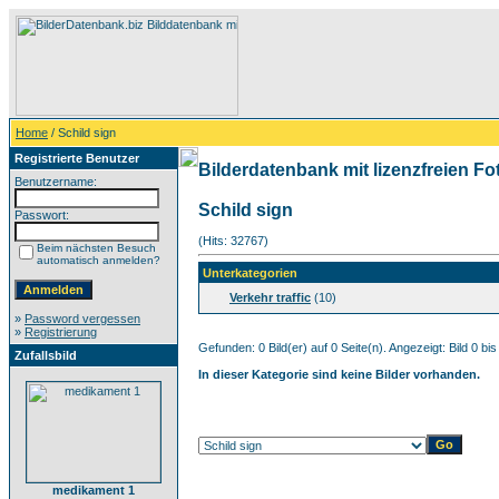
Home
/ Schild sign
Registrierte Benutzer
Bilderdatenbank mit lizenzfreien Fo
Benutzername:
Schild sign
Passwort:
(Hits: 32767)
Beim nächsten Besuch
automatisch anmelden?
Unterkategorien
Verkehr traffic
(10)
»
Password vergessen
»
Registrierung
Gefunden: 0 Bild(er) auf 0 Seite(n). Angezeigt: Bild 0 bis
Zufallsbild
In dieser Kategorie sind keine Bilder vorhanden.
medikament 1