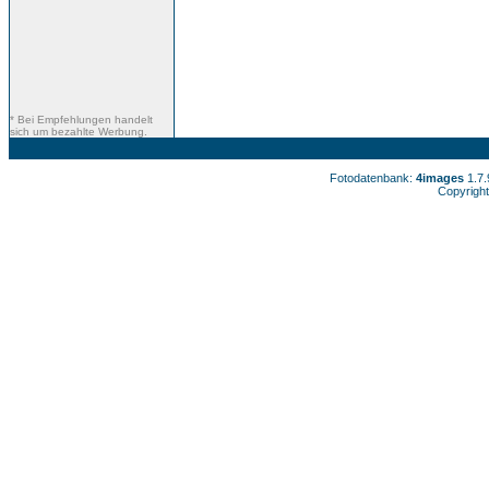
* Bei Empfehlungen handelt
sich um bezahlte Werbung.
Fotodatenbank:
4images
1.7
Copyright