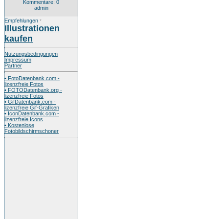
Kommentare: 0
admin
Empfehlungen
*
Illustrationen
kaufen
Nutzungsbedingungen
Impressum
Partner
• FotoDatenbank.com -
lizenzfreie Fotos
• FOTODatenbank.org -
lizenzfreie Fotos
• GifDatenbank.com -
lizenzfreie Gif-Grafiken
• IconDatenbank.com -
lizenzfreie Icons
• Kostenlose
Fotobildschirmschoner