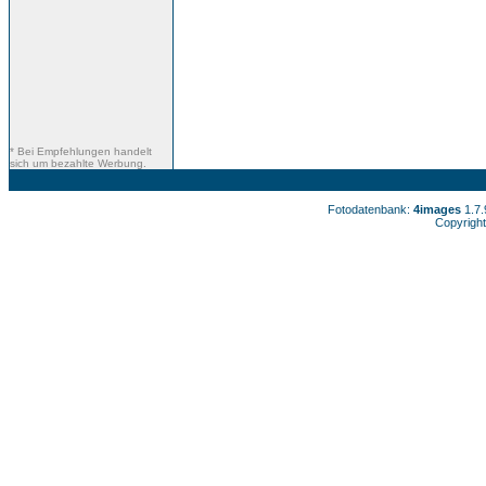
* Bei Empfehlungen handelt
sich um bezahlte Werbung.
Fotodatenbank:
4images
1.7
Copyright