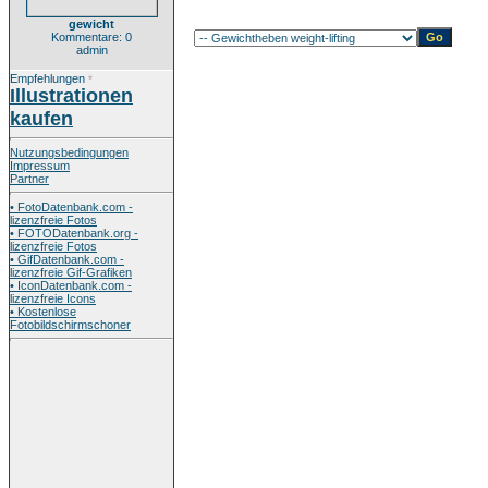
gewicht
Kommentare: 0
admin
Empfehlungen
*
Illustrationen
kaufen
Nutzungsbedingungen
Impressum
Partner
• FotoDatenbank.com -
lizenzfreie Fotos
• FOTODatenbank.org -
lizenzfreie Fotos
• GifDatenbank.com -
lizenzfreie Gif-Grafiken
• IconDatenbank.com -
lizenzfreie Icons
• Kostenlose
Fotobildschirmschoner