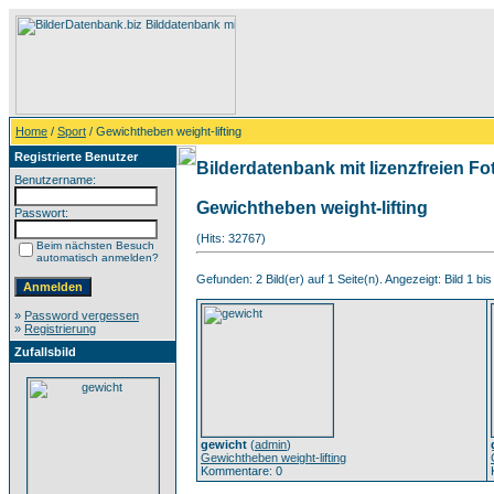
Home
/
Sport
/ Gewichtheben weight-lifting
Registrierte Benutzer
Bilderdatenbank mit lizenzfreien Fo
Benutzername:
Gewichtheben weight-lifting
Passwort:
(Hits: 32767)
Beim nächsten Besuch
automatisch anmelden?
Gefunden: 2 Bild(er) auf 1 Seite(n). Angezeigt: Bild 1 bis
»
Password vergessen
»
Registrierung
Zufallsbild
gewicht
(
admin
)
Gewichtheben weight-lifting
Kommentare: 0