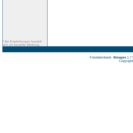
* Bei Empfehlungen handelt
sich um bezahlte Werbung.
Fotodatenbank:
4images
1.7
Copyright