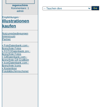
regenschirm
Kommentare: 1
admin
Empfehlungen
*
Illustrationen
kaufen
Nutzungsbedingungen
Impressum
Partner
• FotoDatenbank.com -
lizenzfreie Fotos
• FOTODatenbank.org -
lizenzfreie Fotos
• GifDatenbank.com -
lizenzfreie Gif-Grafiken
• IconDatenbank.com -
lizenzfreie Icons
• Kostenlose
Fotobildschirmschoner