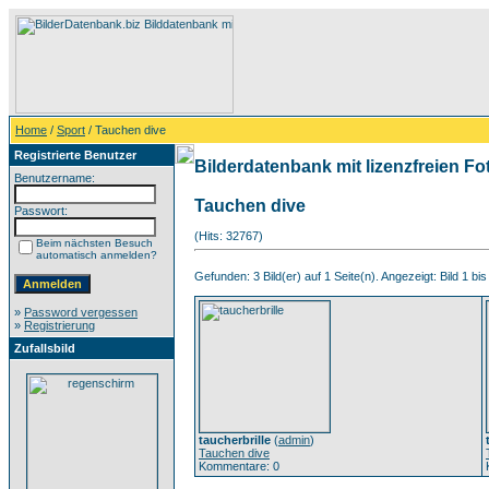
Home
/
Sport
/ Tauchen dive
Registrierte Benutzer
Bilderdatenbank mit lizenzfreien Fo
Benutzername:
Tauchen dive
Passwort:
(Hits: 32767)
Beim nächsten Besuch
automatisch anmelden?
Gefunden: 3 Bild(er) auf 1 Seite(n). Angezeigt: Bild 1 bis
»
Password vergessen
»
Registrierung
Zufallsbild
taucherbrille
(
admin
)
Tauchen dive
Kommentare: 0