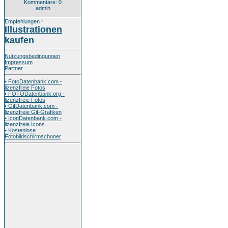
Kommentare: 0
admin
Empfehlungen
*
Illustrationen
kaufen
Nutzungsbedingungen
Impressum
Partner
• FotoDatenbank.com -
lizenzfreie Fotos
• FOTODatenbank.org -
lizenzfreie Fotos
• GifDatenbank.com -
lizenzfreie Gif-Grafiken
• IconDatenbank.com -
lizenzfreie Icons
• Kostenlose
Fotobildschirmschoner