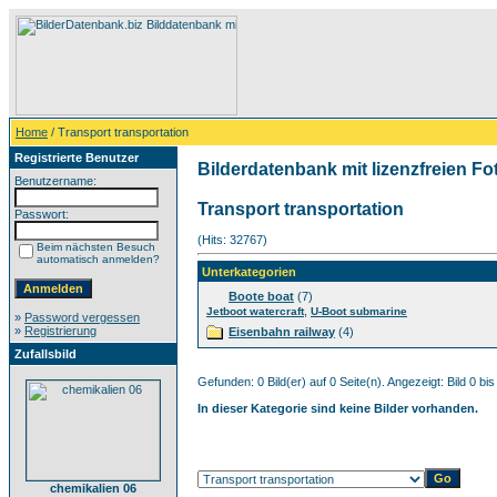
Home
/ Transport transportation
Registrierte Benutzer
Bilderdatenbank mit lizenzfreien Fo
Benutzername:
Transport transportation
Passwort:
(Hits: 32767)
Beim nächsten Besuch
automatisch anmelden?
Unterkategorien
Boote boat
(7)
,
Jetboot watercraft
U-Boot submarine
»
Password vergessen
»
Registrierung
Eisenbahn railway
(4)
Zufallsbild
Gefunden: 0 Bild(er) auf 0 Seite(n). Angezeigt: Bild 0 bis
In dieser Kategorie sind keine Bilder vorhanden.
chemikalien 06