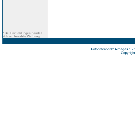
* Bei Empfehlungen handelt
sich um bezahlte Werbung.
Fotodatenbank:
4images
1.7
Copyright