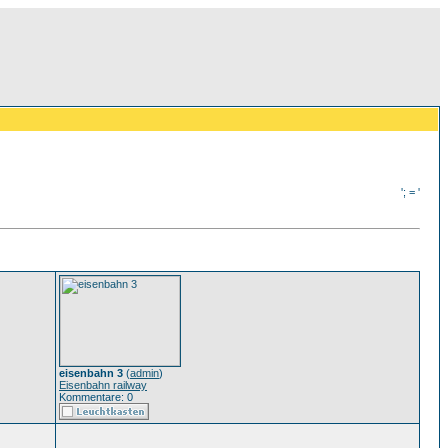
'; = '
eisenbahn 3
(
admin
)
Eisenbahn railway
Kommentare: 0