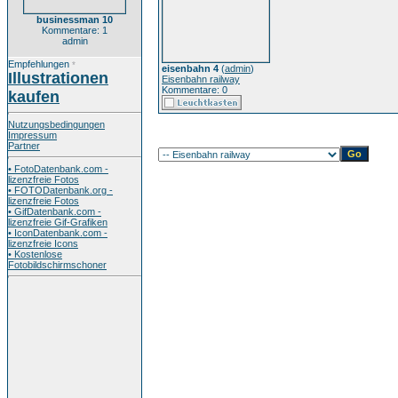
businessman 10
Kommentare: 1
admin
Empfehlungen
*
eisenbahn 4
(
admin
)
Illustrationen
Eisenbahn railway
Kommentare: 0
kaufen
Nutzungsbedingungen
Impressum
Partner
• FotoDatenbank.com -
lizenzfreie Fotos
• FOTODatenbank.org -
lizenzfreie Fotos
• GifDatenbank.com -
lizenzfreie Gif-Grafiken
• IconDatenbank.com -
lizenzfreie Icons
• Kostenlose
Fotobildschirmschoner