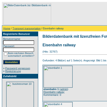
Home
/
Transport transportation
/ Eisenbahn railway
Registrierte Benutzer
Bilderdatenbank mit lizenzfreien Fo
Benutzername:
Eisenbahn railway
Passwort:
(Hits: 32767)
Beim nächsten Besuch
automatisch anmelden?
Gefunden: 4 Bild(er) auf 1 Seite(n). Angezeigt: Bild 1 bis
»
Password vergessen
»
Registrierung
Zufallsbild
eisenbahn 1
(
admin
)
Eisenbahn railway
Kommentare: 0