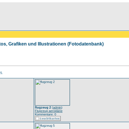
tos, Grafiken und Illustrationen (Fotodatenbank)
 5.
flugzeug 2
(
admin
)
Flugzeug aeroplane
Kommentare: 0