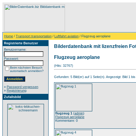
Home
/
Transport transportation
/
Luftfahrt aviation
/ Flugzeug aeroplane
Registrierte Benutzer
Bilderdatenbank mit lizenzfreien Fo
Benutzername:
Flugzeug aeroplane
Passwort:
(Hits: 32767)
Beim nächsten Besuch
automatisch anmelden?
Gefunden: 5 Bild(er) auf 1 Seite(n). Angezeigt: Bild 1 bis
»
Password vergessen
»
Registrierung
Zufallsbild
flugzeug 1
(
admin
)
Flugzeug aeroplane
Kommentare: 0