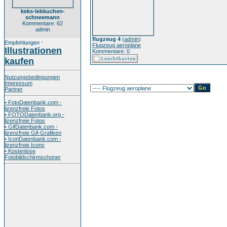
keks-lebkuchen-
schneemann
Kommentare: 62
admin
flugzeug 4
(
admin
)
Empfehlungen
*
Flugzeug aeroplane
Illustrationen
Kommentare: 0
kaufen
Nutzungsbedingungen
Impressum
Partner
• FotoDatenbank.com -
lizenzfreie Fotos
• FOTODatenbank.org -
lizenzfreie Fotos
• GifDatenbank.com -
lizenzfreie Gif-Grafiken
• IconDatenbank.com -
lizenzfreie Icons
• Kostenlose
Fotobildschirmschoner