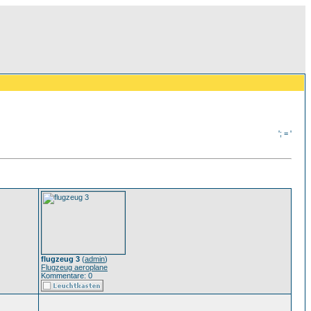
'; = '
flugzeug 3
(
admin
)
Flugzeug aeroplane
Kommentare: 0