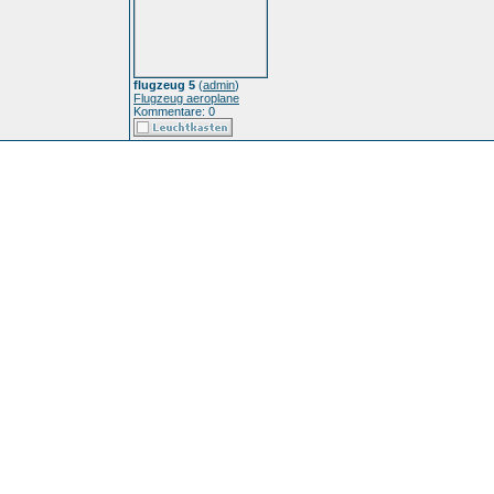
flugzeug 5
(
admin
)
Flugzeug aeroplane
Kommentare: 0