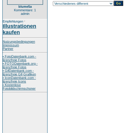
blume5a
Kommentare: 1
admin
Empfehlungen
*
Illustrationen
kaufen
Nutzungsbedingungen
Impressum
Partner
• FotoDatenbank.com -
lizenzfreie Fotos
• FOTODatenbank.org -
lizenzfreie Fotos
• GifDatenbank.com -
lizenzfreie Gif-Grafiken
• IconDatenbank.com -
lizenzfreie Icons
• Kostenlose
Fotobildschirmschoner