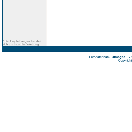
* Bei Empfehlungen handelt
sich um bezahlte Werbung.
Fotodatenbank:
4images
1.7
Copyright