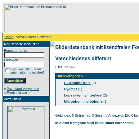
Home
/ Verschiedenes different
Registrierte Benutzer
Bilderdatenbank mit lizenzfreien Fo
Benutzername:
Verschiedenes different
Passwort:
(Hits: 32767)
Beim nächsten Besuch
automatisch anmelden?
Unterkategorien
Gluehbirne bulb
(1)
»
Password vergessen
Hydrant
(1)
»
Registrierung
Lupe magnifying-glass
(2)
Zufallsbild
Mikrophon microphone
(2)
Gefunden: 0 Bild(er) auf 0 Seite(n). Angezeigt: Bild 0 bis
In dieser Kategorie sind keine Bilder vorhanden.