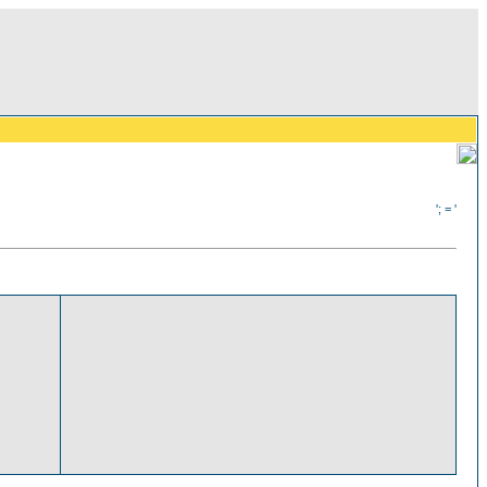
'; = '