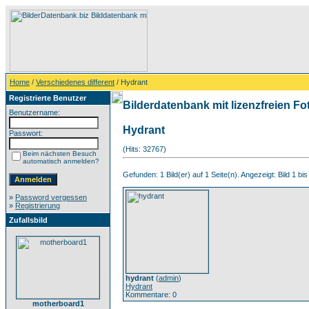
Home
/
Verschiedenes different
/ Hydrant
Registrierte Benutzer
Bilderdatenbank mit lizenzfreien Fo
Benutzername:
Hydrant
Passwort:
(Hits: 32767)
Beim nächsten Besuch
automatisch anmelden?
Gefunden: 1 Bild(er) auf 1 Seite(n). Angezeigt: Bild 1 bis
»
Password vergessen
»
Registrierung
Zufallsbild
hydrant
(
admin
)
Hydrant
Kommentare: 0
motherboard1