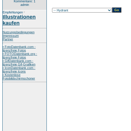
Kommentare: 1
admin
Empfehlungen
*
Illustrationen
kaufen
Nutzungsbedingungen
Impressum
Partner
• FotoDatenbank.com -
lizenzfreie Fotos
• FOTODatenbank.org -
lizenzfreie Fotos
• GifDatenbank.com -
lizenzfreie Gif-Grafiken
• IconDatenbank.com -
lizenzfreie Icons
• Kostenlose
Fotobildschirmschoner