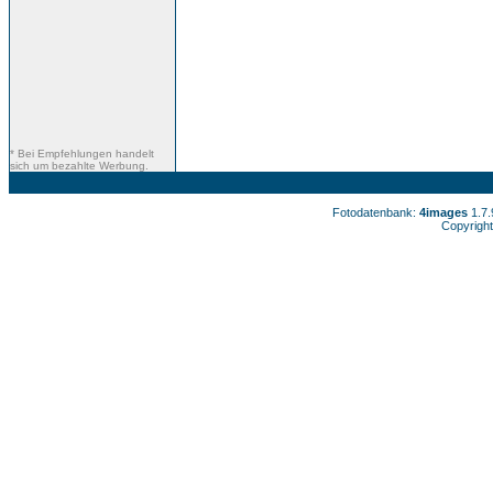
* Bei Empfehlungen handelt
sich um bezahlte Werbung.
Fotodatenbank:
4images
1.7
Copyright