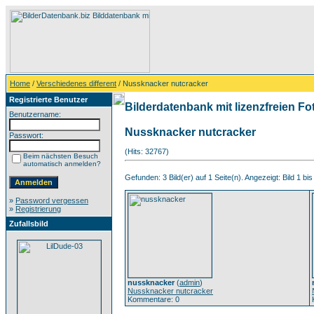
Home
/
Verschiedenes different
/ Nussknacker nutcracker
Registrierte Benutzer
Bilderdatenbank mit lizenzfreien Fo
Benutzername:
Nussknacker nutcracker
Passwort:
(Hits: 32767)
Beim nächsten Besuch
automatisch anmelden?
Gefunden: 3 Bild(er) auf 1 Seite(n). Angezeigt: Bild 1 bis
»
Password vergessen
»
Registrierung
Zufallsbild
nussknacker
(
admin
)
Nussknacker nutcracker
Kommentare: 0