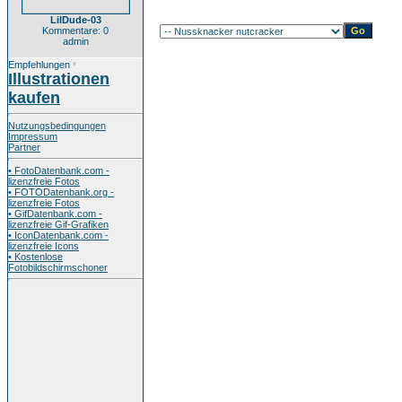
LilDude-03
Kommentare: 0
admin
Empfehlungen
*
Illustrationen
kaufen
Nutzungsbedingungen
Impressum
Partner
• FotoDatenbank.com -
lizenzfreie Fotos
• FOTODatenbank.org -
lizenzfreie Fotos
• GifDatenbank.com -
lizenzfreie Gif-Grafiken
• IconDatenbank.com -
lizenzfreie Icons
• Kostenlose
Fotobildschirmschoner