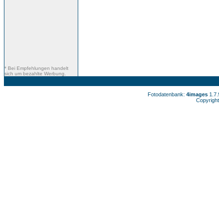
* Bei Empfehlungen handelt
sich um bezahlte Werbung.
Fotodatenbank:
4images
1.7
Copyright