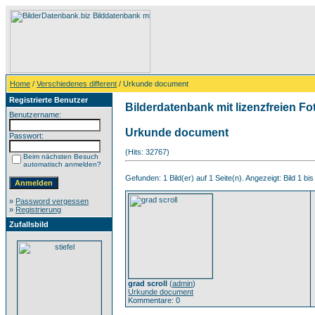
Home
/
Verschiedenes different
/ Urkunde document
Registrierte Benutzer
Bilderdatenbank mit lizenzfreien Fo
Benutzername:
Urkunde document
Passwort:
(Hits: 32767)
Beim nächsten Besuch
automatisch anmelden?
Gefunden: 1 Bild(er) auf 1 Seite(n). Angezeigt: Bild 1 bis
»
Password vergessen
»
Registrierung
Zufallsbild
grad scroll
(
admin
)
Urkunde document
Kommentare: 0