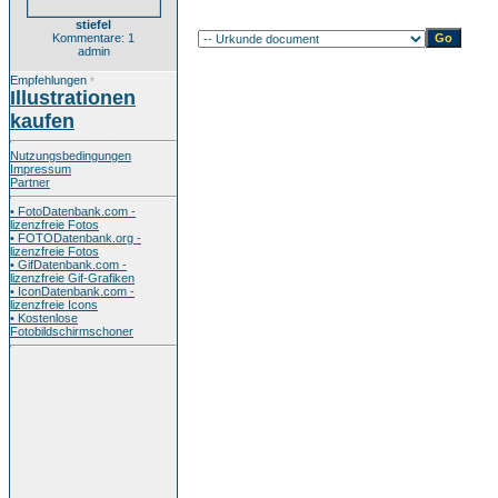
stiefel
Kommentare: 1
admin
Empfehlungen
*
Illustrationen
kaufen
Nutzungsbedingungen
Impressum
Partner
• FotoDatenbank.com -
lizenzfreie Fotos
• FOTODatenbank.org -
lizenzfreie Fotos
• GifDatenbank.com -
lizenzfreie Gif-Grafiken
• IconDatenbank.com -
lizenzfreie Icons
• Kostenlose
Fotobildschirmschoner