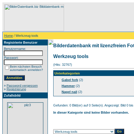
Home
/ Werkzeug tools
Registrierte Benutzer
Bilderdatenbank mit lizenzfreien Fo
Benutzername:
Werkzeug tools
Passwort:
(Hits: 32767)
Beim nächsten Besuch
automatisch anmelden?
Unterkategorien
Gabel fork
(2)
»
Password vergessen
Hammer
(2)
»
Registrierung
Nagel nail
(2)
Zufallsbild
Gefunden: 0 Bild(er) auf 0 Seite(n). Angezeigt: Bild 0 bis
In dieser Kategorie sind keine Bilder vorhanden.