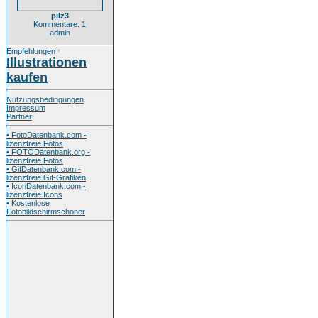
pilz3
Kommentare: 1
admin
Empfehlungen
*
Illustrationen
kaufen
Nutzungsbedingungen
Impressum
Partner
• FotoDatenbank.com -
lizenzfreie Fotos
• FOTODatenbank.org -
lizenzfreie Fotos
• GifDatenbank.com -
lizenzfreie Gif-Grafiken
• IconDatenbank.com -
lizenzfreie Icons
• Kostenlose
Fotobildschirmschoner