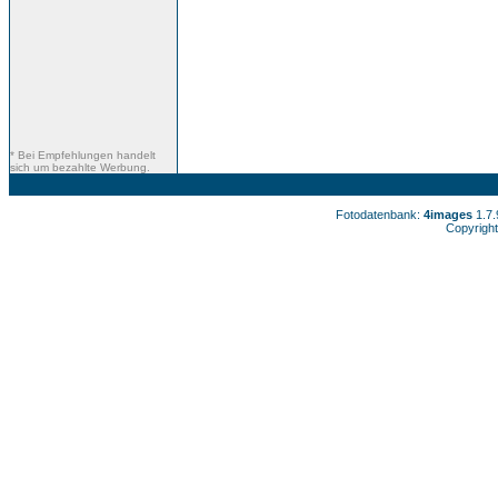
* Bei Empfehlungen handelt
sich um bezahlte Werbung.
Fotodatenbank:
4images
1.7
Copyright