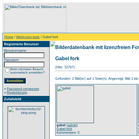
Home
/
Werkzeug tools
/ Gabel fork
Registrierte Benutzer
Bilderdatenbank mit lizenzfreien Fo
Benutzername:
Gabel fork
Passwort:
(Hits: 32767)
Beim nächsten Besuch
automatisch anmelden?
Gefunden: 2 Bild(er) auf 1 Seite(n). Angezeigt: Bild 1 bis
»
Password vergessen
»
Registrierung
Zufallsbild
gabel
(
admin
)
Gabel fork
Kommentare: 0