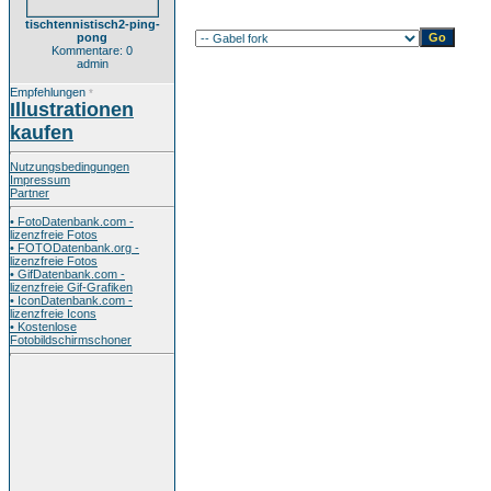
tischtennistisch2-ping-
pong
Kommentare: 0
admin
Empfehlungen
*
Illustrationen
kaufen
Nutzungsbedingungen
Impressum
Partner
• FotoDatenbank.com -
lizenzfreie Fotos
• FOTODatenbank.org -
lizenzfreie Fotos
• GifDatenbank.com -
lizenzfreie Gif-Grafiken
• IconDatenbank.com -
lizenzfreie Icons
• Kostenlose
Fotobildschirmschoner