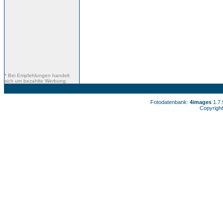
* Bei Empfehlungen handelt
sich um bezahlte Werbung.
Fotodatenbank:
4images
1.7
Copyright