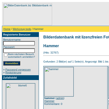
Home
/
Werkzeug tools
/ Hammer
Registrierte Benutzer
Bilderdatenbank mit lizenzfreien Fo
Benutzername:
Hammer
Passwort:
(Hits: 32767)
Beim nächsten Besuch
automatisch anmelden?
Gefunden: 2 Bild(er) auf 1 Seite(n). Angezeigt: Bild 1 bis
»
Password vergessen
»
Registrierung
Zufallsbild
hammer
(
admin
)
Hammer
Kommentare: 0