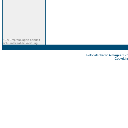
* Bei Empfehlungen handelt
sich um bezahlte Werbung.
Fotodatenbank:
4images
1.7
Copyright