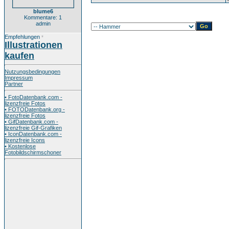
blume6
Kommentare: 1
admin
Empfehlungen
*
Illustrationen
kaufen
Nutzungsbedingungen
Impressum
Partner
• FotoDatenbank.com -
lizenzfreie Fotos
• FOTODatenbank.org -
lizenzfreie Fotos
• GifDatenbank.com -
lizenzfreie Gif-Grafiken
• IconDatenbank.com -
lizenzfreie Icons
• Kostenlose
Fotobildschirmschoner