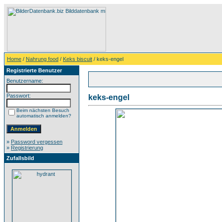
Home
/
Nahrung food
/
Keks biscuit
/ keks-engel
Registrierte Benutzer
Benutzername:
Passwort:
keks-engel
Beim nächsten Besuch
automatisch anmelden?
»
Password vergessen
»
Registrierung
Zufallsbild