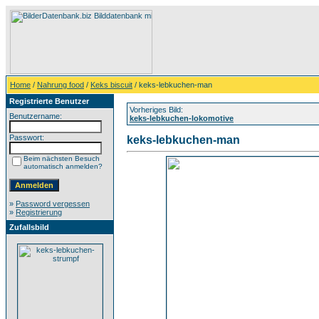
Home
/
Nahrung food
/
Keks biscuit
/ keks-lebkuchen-man
Registrierte Benutzer
Vorheriges Bild:
Benutzername:
keks-lebkuchen-lokomotive
Passwort:
keks-lebkuchen-man
Beim nächsten Besuch
automatisch anmelden?
»
Password vergessen
»
Registrierung
Zufallsbild