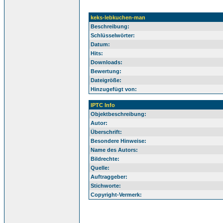
keks-lebkuchen-man
Beschreibung:
Schlüsselwörter:
Datum:
Hits:
Downloads:
Bewertung:
Dateigröße:
Hinzugefügt von:
IPTC Info
Objektbeschreibung:
Autor:
Überschrift:
Besondere Hinweise:
Name des Autors:
Bildrechte:
Quelle:
Auftraggeber:
Stichworte:
Copyright-Vermerk: