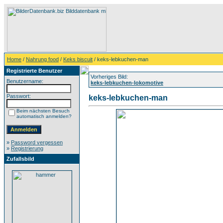
Home
/
Nahrung food
/
Keks biscuit
/ keks-lebkuchen-man
Registrierte Benutzer
Vorheriges Bild:
Benutzername:
keks-lebkuchen-lokomotive
Passwort:
keks-lebkuchen-man
Beim nächsten Besuch
automatisch anmelden?
»
Password vergessen
»
Registrierung
Zufallsbild