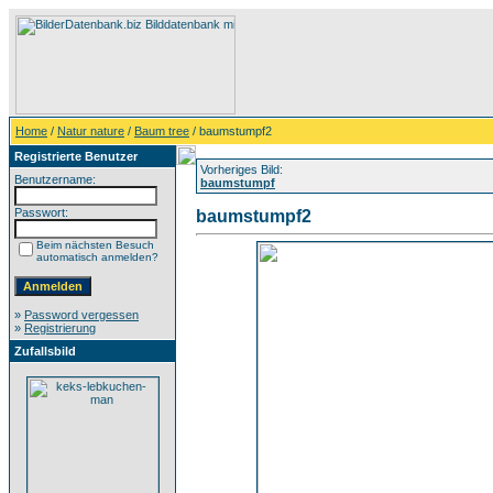
Home
/
Natur nature
/
Baum tree
/ baumstumpf2
Registrierte Benutzer
Vorheriges Bild:
Benutzername:
baumstumpf
Passwort:
baumstumpf2
Beim nächsten Besuch
automatisch anmelden?
»
Password vergessen
»
Registrierung
Zufallsbild