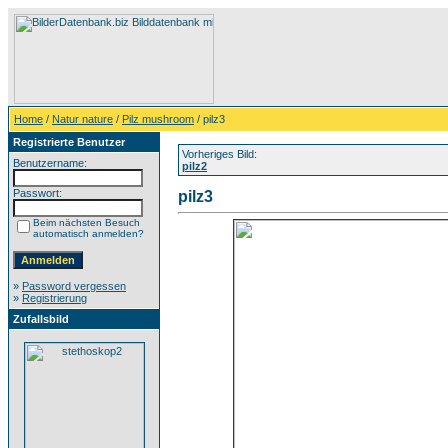
Home
/
Natur nature
/
Pilz mushroom
/ pilz3
Registrierte Benutzer
Vorheriges Bild:
Benutzername:
pilz2
Passwort:
pilz3
Beim nächsten Besuch
automatisch anmelden?
»
Password vergessen
»
Registrierung
Zufallsbild