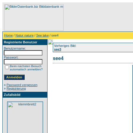
Home
/
Natur nature
/
See lake
/ see4
Registrierte Benutzer
Vorheriges Bild:
Benutzername:
see3
Passwort:
see4
Beim nächsten Besuch
automatisch anmelden?
»
Password vergessen
»
Registrierung
Zufallsbild