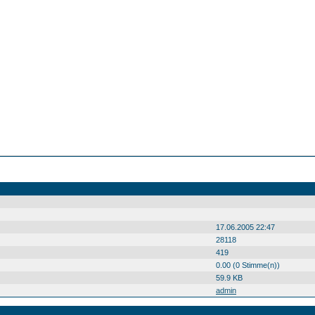
17.06.2005 22:47
28118
419
0.00 (0 Stimme(n))
59.9 KB
admin