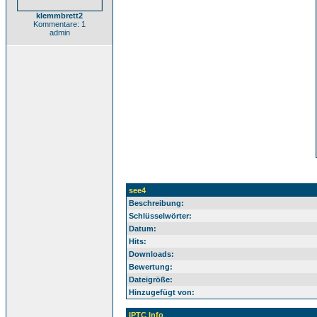
klemmbrett2
Kommentare: 1
admin
see4
Beschreibung:
Schlüsselwörter:
Datum:
Hits:
Downloads:
Bewertung:
Dateigröße:
Hinzugefügt von:
IPTC Info