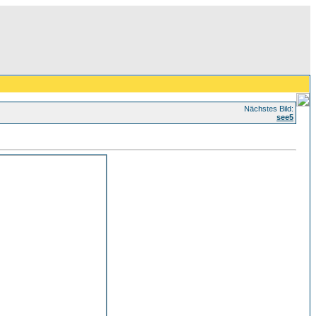
Nächstes Bild:
see5