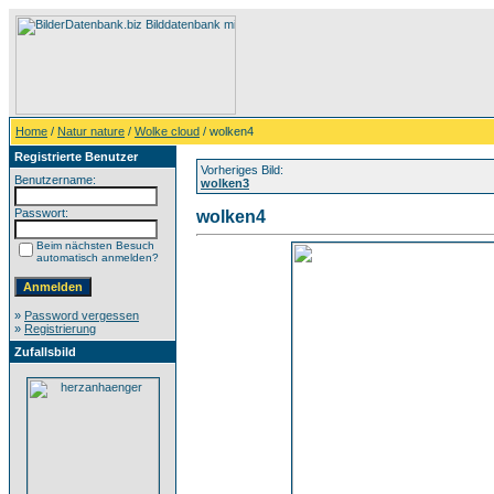
Home
/
Natur nature
/
Wolke cloud
/ wolken4
Registrierte Benutzer
Vorheriges Bild:
Benutzername:
wolken3
Passwort:
wolken4
Beim nächsten Besuch
automatisch anmelden?
»
Password vergessen
»
Registrierung
Zufallsbild