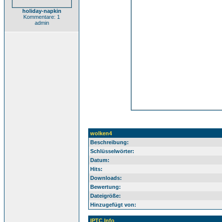
holiday-napkin
Kommentare: 1
admin
wolken4
Beschreibung:
Schlüsselwörter:
Datum:
Hits:
Downloads:
Bewertung:
Dateigröße:
Hinzugefügt von:
IPTC Info