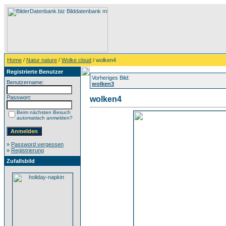
Home
/
Natur nature
/
Wolke cloud
/ wolken4
Registrierte Benutzer
Vorheriges Bild:
Benutzername:
wolken3
Passwort:
wolken4
Beim nächsten Besuch
automatisch anmelden?
»
Password vergessen
»
Registrierung
Zufallsbild