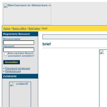
Home
/
Buero office
/
Brief letter
/ brief
Registrierte Benutzer
Benutzername:
brief
Passwort:
Beim nächsten Besuch
automatisch anmelden?
»
Password vergessen
»
Registrierung
Zufallsbild