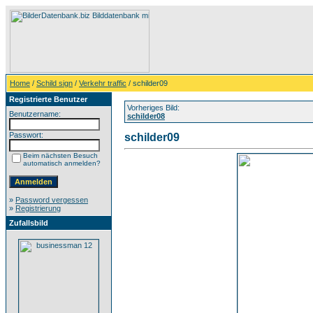
Home
/
Schild sign
/
Verkehr traffic
/ schilder09
Registrierte Benutzer
Vorheriges Bild:
Benutzername:
schilder08
Passwort:
schilder09
Beim nächsten Besuch
automatisch anmelden?
»
Password vergessen
»
Registrierung
Zufallsbild