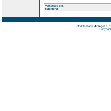
Vorheriges Bild:
schilder08
Fotodatenbank:
4images
1.7
Copyright