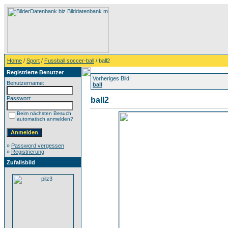
Home
/
Sport
/
Fussball soccer-ball
/ ball2
Registrierte Benutzer
Vorheriges Bild:
Benutzername:
ball
Passwort:
ball2
Beim nächsten Besuch
automatisch anmelden?
»
Password vergessen
»
Registrierung
Zufallsbild