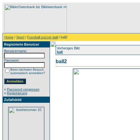
Home
/
Sport
/
Fussball soccer-ball
/ ball2
Registrierte Benutzer
Vorheriges Bild:
Benutzername:
ball
Passwort:
ball2
Beim nächsten Besuch
automatisch anmelden?
»
Password vergessen
»
Registrierung
Zufallsbild