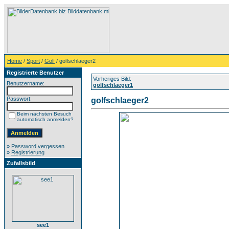
Home
/
Sport
/
Golf
/ golfschlaeger2
Registrierte Benutzer
Vorheriges Bild:
Benutzername:
golfschlaeger1
Passwort:
golfschlaeger2
Beim nächsten Besuch
automatisch anmelden?
»
Password vergessen
»
Registrierung
Zufallsbild
see1