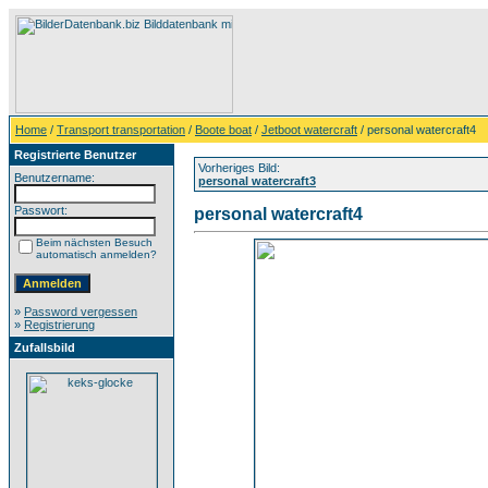
Home
/
Transport transportation
/
Boote boat
/
Jetboot watercraft
/ personal watercraft4
Registrierte Benutzer
Vorheriges Bild:
Benutzername:
personal watercraft3
Passwort:
personal watercraft4
Beim nächsten Besuch
automatisch anmelden?
»
Password vergessen
»
Registrierung
Zufallsbild