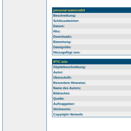
personal watercraft4
Beschreibung:
Schlüsselwörter:
Datum:
Hits:
Downloads:
Bewertung:
Dateigröße:
Hinzugefügt von:
IPTC Info
Objektbeschreibung:
Autor:
Überschrift:
Besondere Hinweise:
Name des Autors:
Bildrechte:
Quelle:
Auftraggeber:
Stichworte:
Copyright-Vermerk: