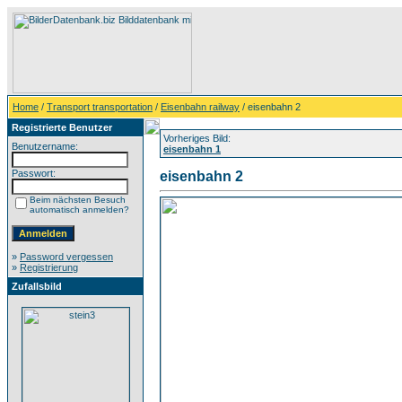
Home
/
Transport transportation
/
Eisenbahn railway
/ eisenbahn 2
Registrierte Benutzer
Vorheriges Bild:
Benutzername:
eisenbahn 1
Passwort:
eisenbahn 2
Beim nächsten Besuch
automatisch anmelden?
»
Password vergessen
»
Registrierung
Zufallsbild